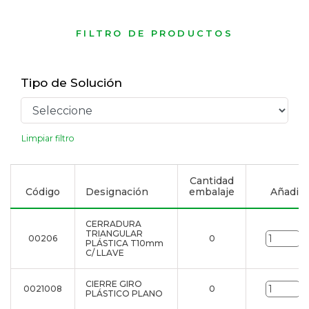
FILTRO DE PRODUCTOS
Tipo de Solución
Limpiar filtro
Cantidad
Código
Designación
embalaje
Añadir a
CERRADURA
TRIANGULAR
00206
0
u
PLÁSTICA T10mm
C/ LLAVE
CIERRE GIRO
0021008
0
u
PLÁSTICO PLANO