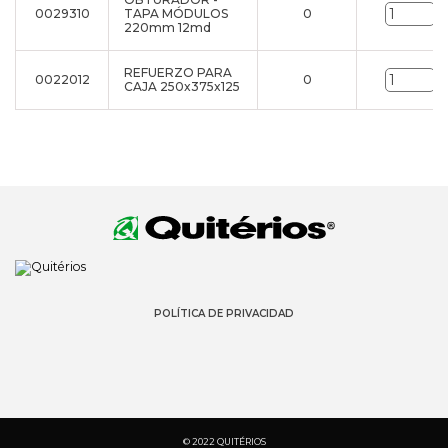
0029310
TAPA MÓDULOS
0
u
220mm 12md
REFUERZO PARA
0022012
0
u
CAJA 250x375x125
POLÍTICA DE PRIVACIDAD
© 2022 QUITÉRIOS