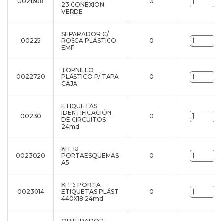
0021608
0
u
23 CONEXION
VERDE
SEPARADOR C/
00225
ROSCA PLÁSTICO
0
u
EMP
TORNILLO
0022720
PLÁSTICO P/ TAPA
0
u
CAJA
ETIQUETAS
IDENTIFICACIÓN
00230
0
u
DE CIRCUITOS
24md
KIT 10
0023020
PORTAESQUEMAS
0
u
A5
KIT 5 PORTA
0023014
ETIQUETAS PLÁST
0
u
440X18 24md
OBTURADOR -