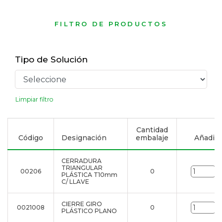
FILTRO DE PRODUCTOS
Tipo de Solución
Limpiar filtro
Cantidad
Código
Designación
embalaje
Añadir a
CERRADURA
TRIANGULAR
00206
0
u
PLÁSTICA T10mm
C/ LLAVE
CIERRE GIRO
0021008
0
u
PLÁSTICO PLANO