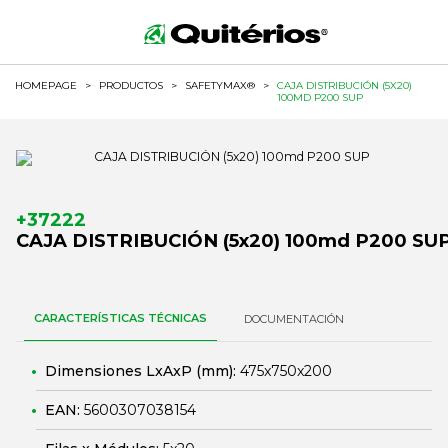
HOMEPAGE
>
PRODUCTOS
>
SAFETYMAX®
>
CAJA DISTRIBUCIÓN (5X20)
100MD P200 SUP
+37222
CAJA DISTRIBUCIÓN (5x20) 100md P200 SU
CARACTERÍSTICAS TÉCNICAS
DOCUMENTACIÓN
Dimensiones LxAxP (mm):
475x750x200
EAN:
5600307038154