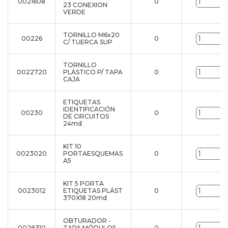
0021608
0
u
23 CONEXION
VERDE
TORNILLO M6x20
00226
0
u
C/ TUERCA SUP
TORNILLO
0022720
PLÁSTICO P/ TAPA
0
u
CAJA
ETIQUETAS
IDENTIFICACIÓN
00230
0
u
DE CIRCUITOS
24md
KIT 10
0023020
PORTAESQUEMAS
0
u
A5
KIT 5 PORTA
0023012
ETIQUETAS PLÁST
0
u
370X18 20md
OBTURADOR -
0029310
TAPA MÓDULOS
0