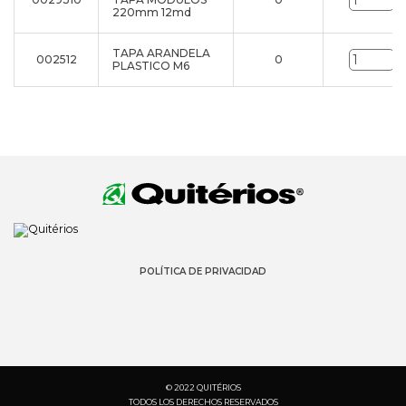
u
220mm 12md
TAPA ARANDELA
002512
0
u
PLASTICO M6
POLÍTICA DE PRIVACIDAD
© 2022 QUITÉRIOS
TODOS LOS DERECHOS RESERVADOS