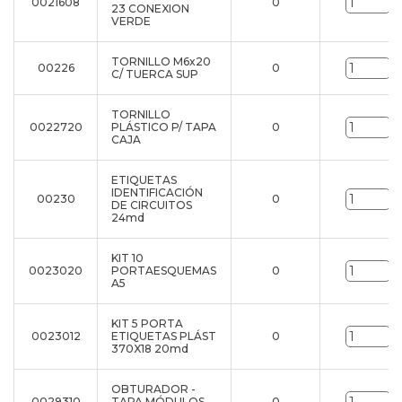
0021608
0
u
23 CONEXION
VERDE
TORNILLO M6x20
00226
0
u
C/ TUERCA SUP
TORNILLO
0022720
PLÁSTICO P/ TAPA
0
u
CAJA
ETIQUETAS
IDENTIFICACIÓN
00230
0
u
DE CIRCUITOS
24md
KIT 10
0023020
PORTAESQUEMAS
0
u
A5
KIT 5 PORTA
0023012
ETIQUETAS PLÁST
0
u
370X18 20md
OBTURADOR -
0029310
TAPA MÓDULOS
0