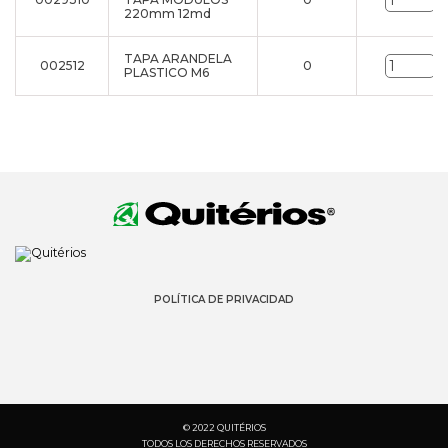
u
220mm 12md
TAPA ARANDELA
002512
0
u
PLASTICO M6
POLÍTICA DE PRIVACIDAD
© 2022 QUITÉRIOS
TODOS LOS DERECHOS RESERVADOS