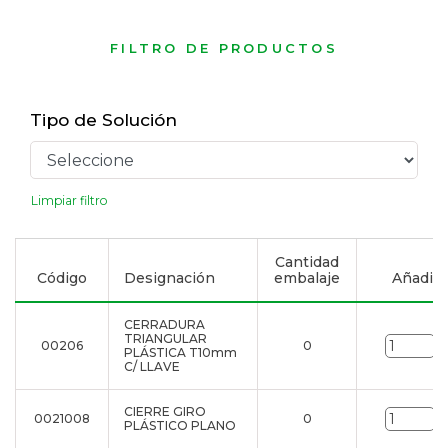
FILTRO DE PRODUCTOS
Tipo de Solución
Limpiar filtro
Cantidad
Código
Designación
embalaje
Añadir a
CERRADURA
TRIANGULAR
00206
0
u
PLÁSTICA T10mm
C/ LLAVE
CIERRE GIRO
0021008
0
u
PLÁSTICO PLANO