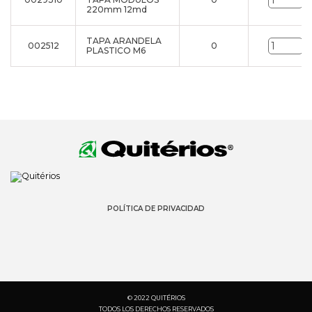
u
220mm 12md
TAPA ARANDELA
002512
0
u
PLASTICO M6
POLÍTICA DE PRIVACIDAD
© 2022 QUITÉRIOS
TODOS LOS DERECHOS RESERVADOS