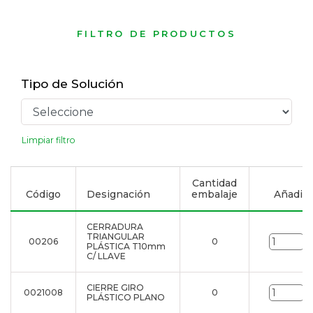
FILTRO DE PRODUCTOS
Tipo de Solución
Limpiar filtro
Cantidad
Código
Designación
embalaje
Añadir a
CERRADURA
TRIANGULAR
00206
0
u
PLÁSTICA T10mm
C/ LLAVE
CIERRE GIRO
0021008
0
u
PLÁSTICO PLANO