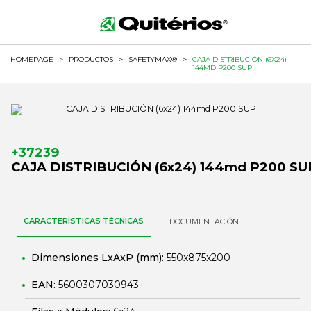
HOMEPAGE
>
PRODUCTOS
>
SAFETYMAX®
>
CAJA DISTRIBUCIÓN (6X24)
144MD P200 SUP
+37239
CAJA DISTRIBUCIÓN (6x24) 144md P200 SU
CARACTERÍSTICAS TÉCNICAS
DOCUMENTACIÓN
Dimensiones LxAxP (mm):
550x875x200
EAN:
5600307030943