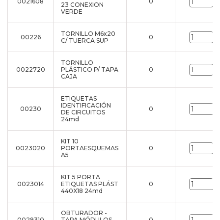
0021608
0
u
23 CONEXION
VERDE
TORNILLO M6x20
00226
0
u
C/ TUERCA SUP
TORNILLO
0022720
PLÁSTICO P/ TAPA
0
u
CAJA
ETIQUETAS
IDENTIFICACIÓN
00230
0
u
DE CIRCUITOS
24md
KIT 10
0023020
PORTAESQUEMAS
0
u
A5
KIT 5 PORTA
0023014
ETIQUETAS PLÁST
0
u
440X18 24md
OBTURADOR -
0029310
TAPA MÓDULOS
0