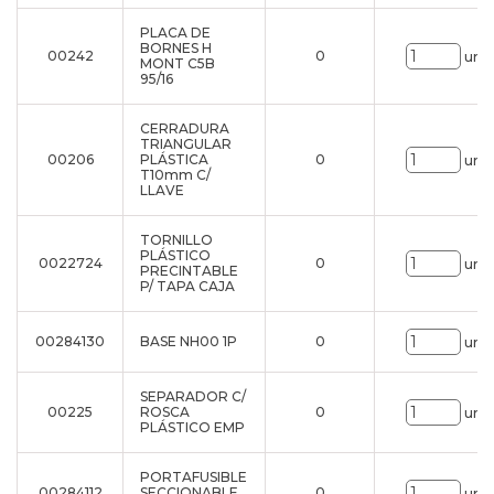
PLACA DE
BORNES H
00242
0
uni.
MONT C5B
95/16
CERRADURA
TRIANGULAR
00206
PLÁSTICA
0
uni.
T10mm C/
LLAVE
TORNILLO
PLÁSTICO
0022724
0
uni.
PRECINTABLE
P/ TAPA CAJA
00284130
BASE NH00 1P
0
uni.
SEPARADOR C/
00225
ROSCA
0
uni.
PLÁSTICO EMP
PORTAFUSIBLE
00284112
SECCIONABLE
0
uni.