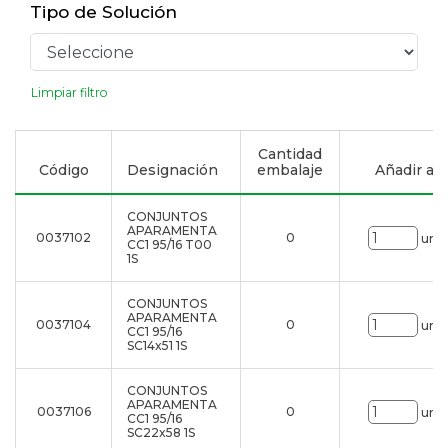
Tipo de Solución
Limpiar filtro
Cantidad
Código
Designación
embalaje
Añadir a la
CONJUNTOS
APARAMENTA
0037102
0
uni.
CC1 95/16 T00
1S
CONJUNTOS
APARAMENTA
0037104
0
uni.
CC1 95/16
SC14x51 1S
CONJUNTOS
APARAMENTA
0037106
0
uni.
CC1 95/16
SC22x58 1S