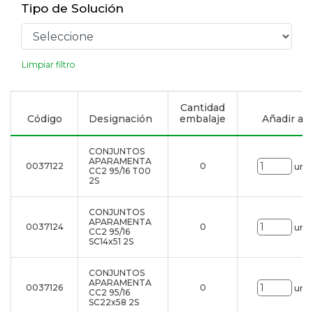
Tipo de Solución
Limpiar filtro
Cantidad
Código
Designación
embalaje
Añadir a la
CONJUNTOS
APARAMENTA
0037122
0
uni.
CC2 95/16 T00
2S
CONJUNTOS
APARAMENTA
0037124
0
uni.
CC2 95/16
SC14x51 2S
CONJUNTOS
APARAMENTA
0037126
0
uni.
CC2 95/16
SC22x58 2S