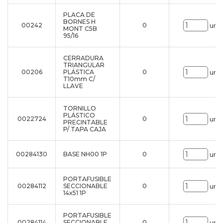
PLACA DE
BORNES H
00242
0
uni.
MONT C5B
95/16
CERRADURA
TRIANGULAR
00206
PLÁSTICA
0
uni.
T10mm C/
LLAVE
TORNILLO
PLÁSTICO
0022724
0
uni.
PRECINTABLE
P/ TAPA CAJA
00284130
BASE NH00 1P
0
uni.
PORTAFUSIBLE
00284112
SECCIONABLE
0
uni.
14x51 1P
PORTAFUSIBLE
00284114
SECCIONABLE
0
uni.