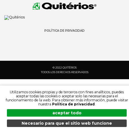
POLÍTICA DE PRIVACIDAD
© 2022 QUITÉRIOS
TODOS LOS DERECHOS RESERVADOS
Utilizamos cookies propias y de terceros con fines analíticos, puedes
aceptar todas las cookies o aceptar solo las necesarias para el
funcionamiento de la web. Para obtener más información, puede visitar
nuestra
Política de privacidad
.
aceptar todo
Necesario para que el sitio web funcione
MENÚ
BÚSQUEDA
PRODUCTOS
ES
BÚSQUEDA:
IDIOMA: