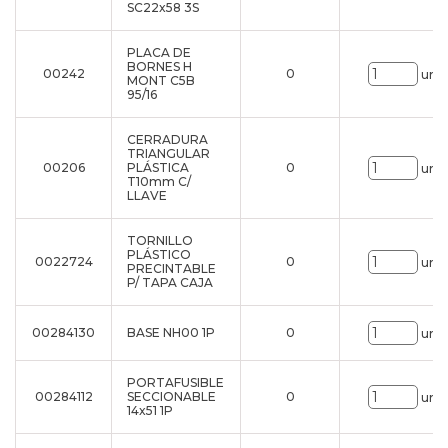
SC22x58 3S
PLACA DE
BORNES H
00242
0
uni.
MONT C5B
95/16
CERRADURA
TRIANGULAR
00206
PLÁSTICA
0
uni.
T10mm C/
LLAVE
TORNILLO
PLÁSTICO
0022724
0
uni.
PRECINTABLE
P/ TAPA CAJA
00284130
BASE NH00 1P
0
uni.
PORTAFUSIBLE
00284112
SECCIONABLE
0
uni.
14x51 1P