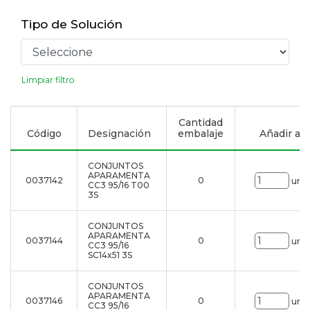
Tipo de Solución
Limpiar filtro
Cantidad
Código
Designación
embalaje
Añadir a la
CONJUNTOS
APARAMENTA
0037142
0
uni.
CC3 95/16 T00
3S
CONJUNTOS
APARAMENTA
0037144
0
uni.
CC3 95/16
SC14x51 3S
CONJUNTOS
APARAMENTA
0037146
0
uni.
CC3 95/16