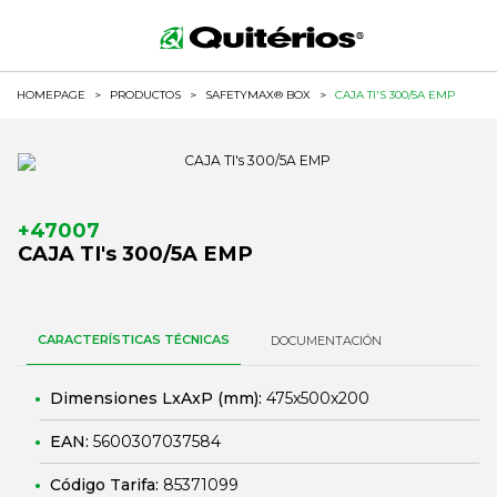
HOMEPAGE
>
PRODUCTOS
>
SAFETYMAX® BOX
>
CAJA TI'S 300/5A EMP
+47007
CAJA TI's 300/5A EMP
CARACTERÍSTICAS TÉCNICAS
DOCUMENTACIÓN
Dimensiones LxAxP (mm):
475x500x200
EAN:
5600307037584
Código Tarifa:
85371099