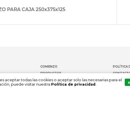
O PARA CAJA 250x375x125
COMIENZO
POLÍTICA 
PRODUCTOS
CONTACT
es aceptar todas las cookies o aceptar solo las necesarias para el
DOCUMENTACIÓN
CANAL DE
a
ción, puede visitar nuestra
Política de privacidad
.
SOBRE NOSOTROS