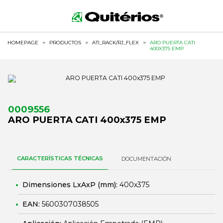
HOMEPAGE
>
PRODUCTOS
>
ATI_RACK/RJ_FLEX
>
ARO PUERTA CATI
400X375 EMP
0009556
ARO PUERTA CATI 400x375 EMP
CARACTERÍSTICAS TÉCNICAS
DOCUMENTACIÓN
Dimensiones LxAxP (mm):
400x375
EAN:
5600307038505