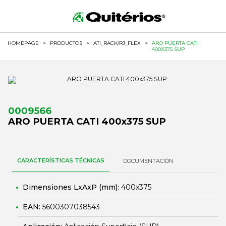
HOMEPAGE
>
PRODUCTOS
>
ATI_RACK/RJ_FLEX
>
ARO PUERTA CATI
400X375 SUP
0009566
ARO PUERTA CATI 400x375 SUP
CARACTERÍSTICAS TÉCNICAS
DOCUMENTACIÓN
Dimensiones LxAxP (mm):
400x375
EAN:
5600307038543