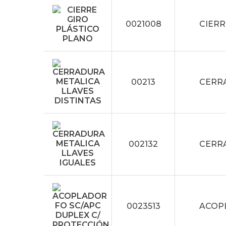
0021008
CIERR
00213
CERRA
002132
CERRA
0023513
ACOPL