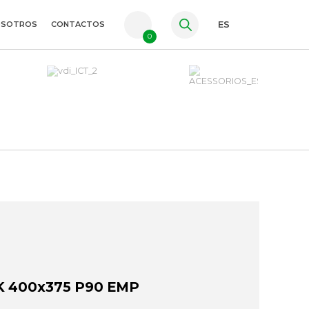
OSOTROS
CONTACTOS
ES
0
PT
FR
EN
 400x375 P90 EMP