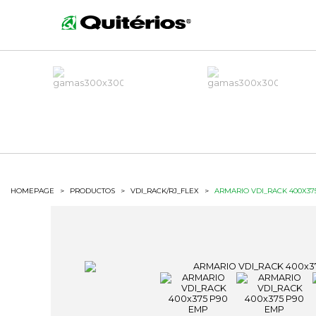
HOMEPAGE
>
PRODUCTOS
>
VDI_RACK/RJ_FLEX
>
ARMARIO VDI_RACK 400X37