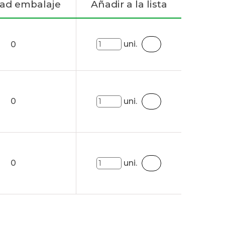
ad embalaje
Añadir a la lista
uni.
0
0
uni.
0
uni.