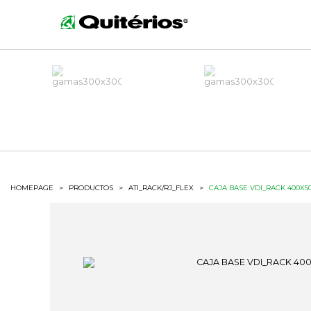
HOMEPAGE
>
PRODUCTOS
>
ATI_RACK/RJ_FLEX
>
CAJA BASE VDI_RACK 400X50