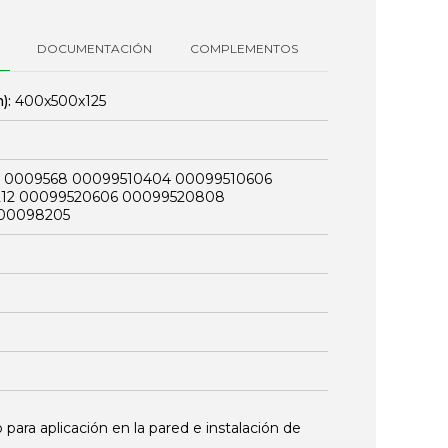
DOCUMENTACIÓN
COMPLEMENTOS
):
400x500x125
 0009568 00099510404 00099510606
212 00099520606 00099520808
 00098205
 para aplicación en la pared e instalación de