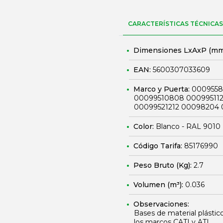
CARACTERÍSTICAS TÉCNICAS
Dimensiones LxAxP (mm
EAN:
5600307033609
Marco y Puerta:
0009558
00099510808 00099511
00099521212 00098204
Color:
Blanco - RAL 9010
Código Tarifa:
85176990
Peso Bruto (Kg):
2.7
Volumen (m³):
0.036
Observaciones:
Bases de material plástico
los marcos CATI y ATI.