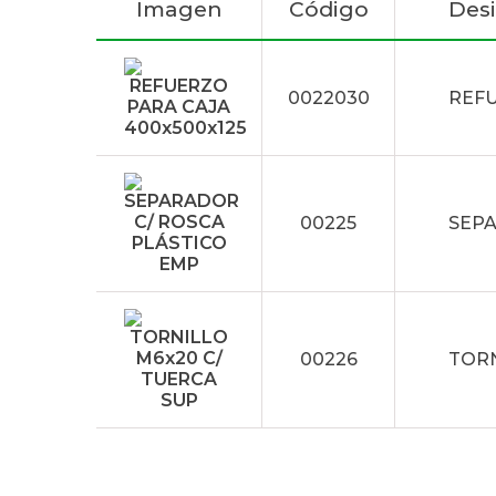
Imagen
Código
Des
0022030
REFU
00225
SEPA
00226
TORN