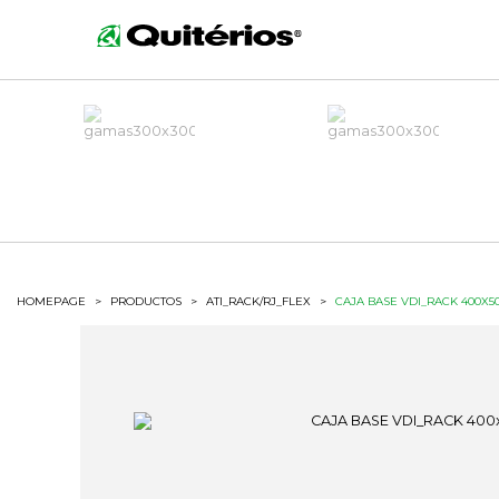
HOMEPAGE
>
PRODUCTOS
>
ATI_RACK/RJ_FLEX
>
CAJA BASE VDI_RACK 400X5