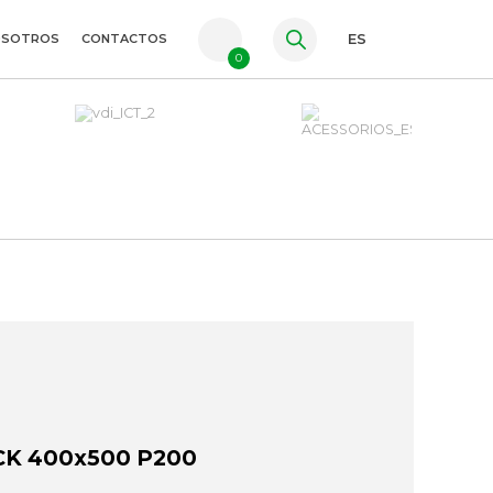
OSOTROS
CONTACTOS
ES
0
PT
FR
EN
CK 400x500 P200