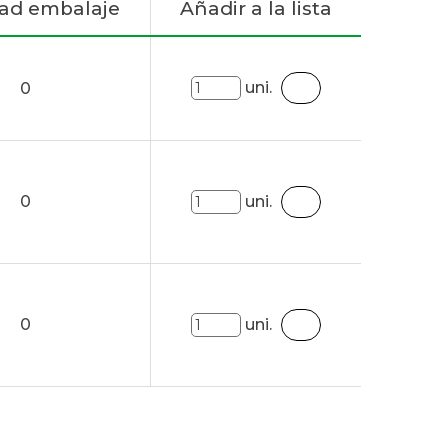
ad embalaje
Añadir a la lista
uni.
0
0
uni.
0
uni.