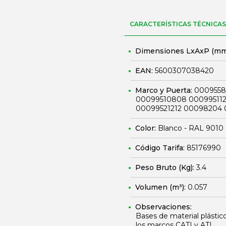
CARACTERÍSTICAS TÉCNICAS
Dimensiones LxAxP (mm
EAN:
5600307038420
Marco y Puerta:
0009558
00099510808 00099511
00099521212 00098204
Color:
Blanco - RAL 9010
Código Tarifa:
85176990
Peso Bruto (Kg):
3.4
Volumen (m³):
0.057
Observaciones:
Bases de material plástico
los marcos CATI y ATI.