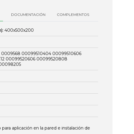
DOCUMENTACIÓN
COMPLEMENTOS
):
400x500x200
 0009568 00099510404 00099510606
212 00099520606 00099520808
 00098205
 para aplicación en la pared e instalación de