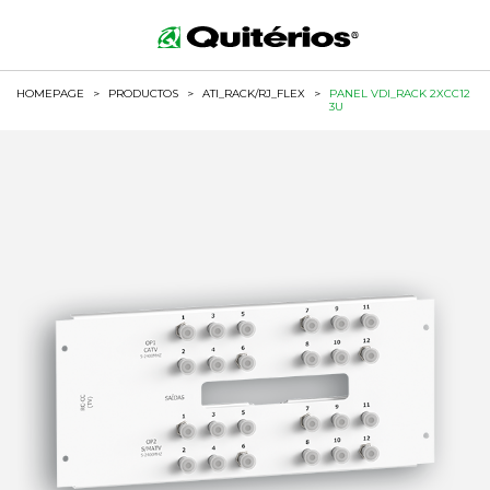
HOMEPAGE
>
PRODUCTOS
>
ATI_RACK/RJ_FLEX
>
PANEL VDI_RACK 2XCC12
3U