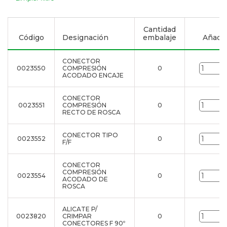
Cantidad
Código
Designación
embalaje
Añadir 
CONECTOR
0023550
COMPRESIÓN
0
ACODADO ENCAJE
CONECTOR
0023551
COMPRESIÓN
0
RECTO DE ROSCA
CONECTOR TIPO
0023552
0
F/F
CONECTOR
COMPRESIÓN
0023554
0
ACODADO DE
ROSCA
ALICATE P/
0023820
CRIMPAR
0
CONECTORES F 90º