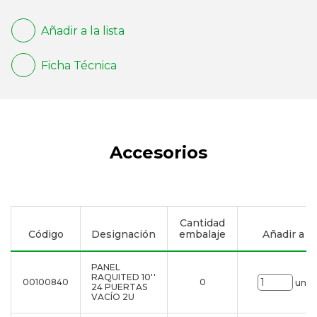
Añadir a la lista
Ficha Técnica
Accesorios
Cantidad
Código
Designación
embalaje
Añadir a la 
PANEL
RAQUITED 10''
00100840
0
uni.
24 PUERTAS
VACÍO 2U