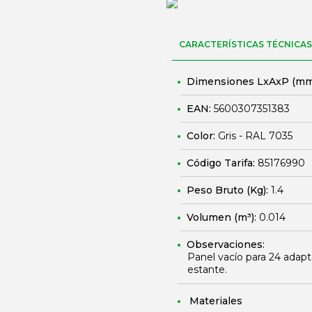
CARACTERÍSTICAS TÉCNICAS
Dimensiones LxAxP (mm
EAN:
5600307351383
Color:
Gris - RAL 7035
Código Tarifa:
85176990
Peso Bruto (Kg):
1.4
Volumen (m³):
0.014
Observaciones:
Panel vacío para 24 adap
estante.
Materiales