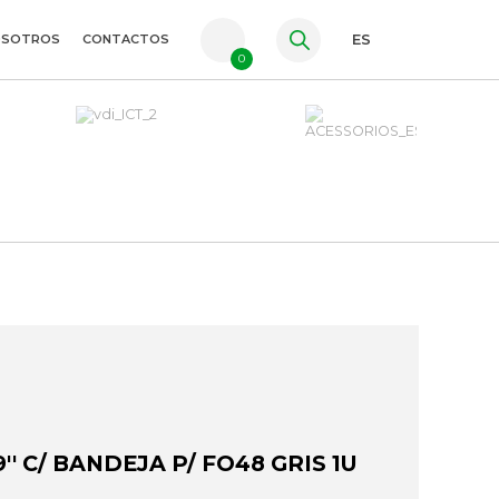
OSOTROS
CONTACTOS
ES
0
PT
FR
EN
' C/ BANDEJA P/ FO48 GRIS 1U