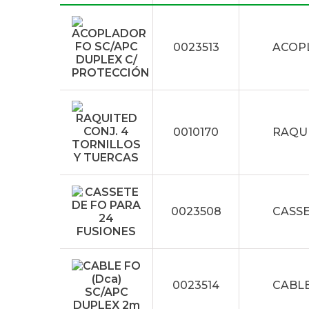
0023513
ACOPL
0010170
RAQUI
0023508
CASSE
0023514
CABLE