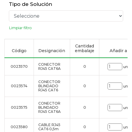
Tipo de Solución
Limpiar filtro
Cantidad
Código
Designación
embalaje
Añadir a la
CONECTOR
0023570
0
uni.
RJ45 CAT6A
CONECTOR
0023574
BLINDADO
0
uni.
RJ45 CAT6
CONECTOR
0023575
BLINDADO
0
uni.
RJ45 CAT6A
CABLE RJ45
0023580
0
uni.
CAT6 0,5m