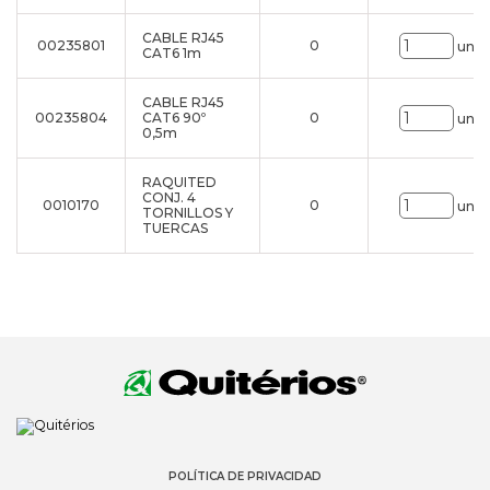
CABLE RJ45
00235801
0
uni.
CAT6 1m
CABLE RJ45
00235804
CAT6 90º
0
uni.
0,5m
RAQUITED
CONJ. 4
0010170
0
uni.
TORNILLOS Y
TUERCAS
POLÍTICA DE PRIVACIDAD