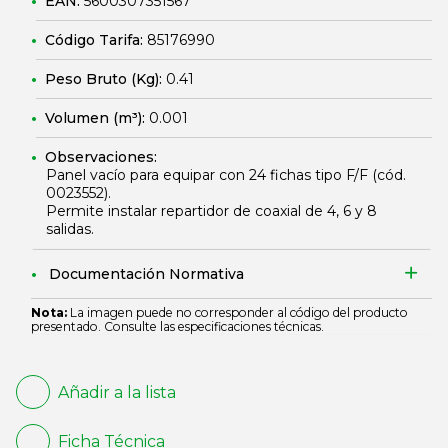
EAN:
5600307351567
Código Tarifa:
85176990
Peso Bruto (Kg):
0.41
Volumen (m³):
0.001
Observaciones:
Panel vacío para equipar con 24 fichas tipo F/F (cód.
0023552
).
Permite instalar repartidor de coaxial de 4, 6 y 8
salidas.
Documentación Normativa
Nota:
La imagen puede no corresponder al código del producto
presentado. Consulte las especificaciones técnicas.
Añadir a la lista
Ficha Técnica