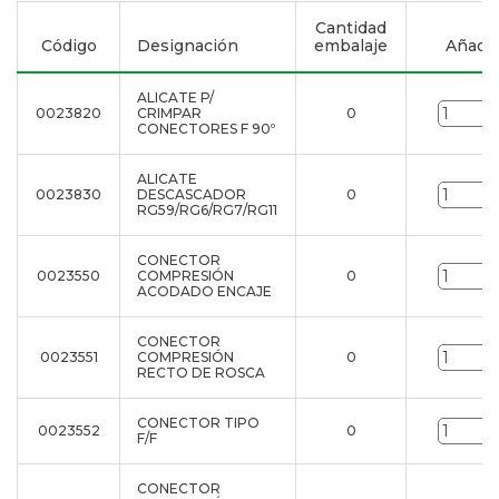
Cantidad
Código
Designación
embalaje
Añadir 
ALICATE P/
0023820
CRIMPAR
0
CONECTORES F 90º
ALICATE
0023830
DESCASCADOR
0
RG59/RG6/RG7/RG11
CONECTOR
0023550
COMPRESIÓN
0
ACODADO ENCAJE
CONECTOR
0023551
COMPRESIÓN
0
RECTO DE ROSCA
CONECTOR TIPO
0023552
0
F/F
CONECTOR