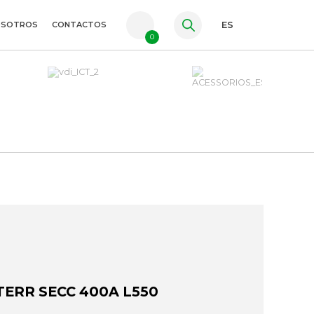
OSOTROS
CONTACTOS
ES
0
PT
FR
EN
TERR SECC 400A L550