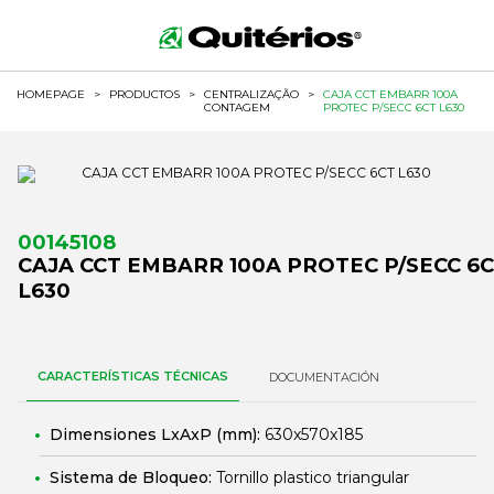
HOMEPAGE
>
PRODUCTOS
>
CENTRALIZAÇÃO
>
CAJA CCT EMBARR 100A
CONTAGEM
PROTEC P/SECC 6CT L630
00145108
CAJA CCT EMBARR 100A PROTEC P/SECC 6
L630
CARACTERÍSTICAS TÉCNICAS
DOCUMENTACIÓN
Dimensiones LxAxP (mm):
630x570x185
Sistema de Bloqueo:
Tornillo plastico triangular