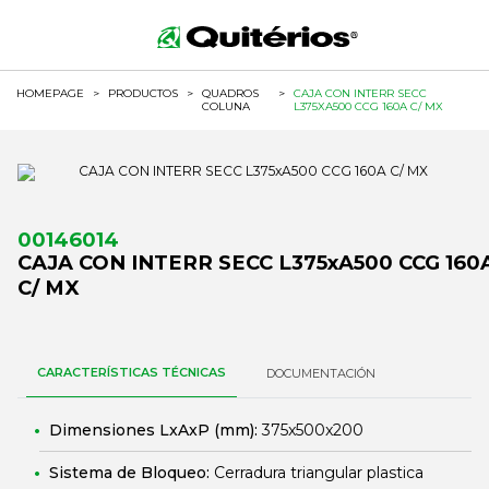
HOMEPAGE
>
PRODUCTOS
>
QUADROS
>
CAJA CON INTERR SECC
COLUNA
L375XA500 CCG 160A C/ MX
00146014
CAJA CON INTERR SECC L375xA500 CCG 160
C/ MX
CARACTERÍSTICAS TÉCNICAS
DOCUMENTACIÓN
Dimensiones LxAxP (mm):
375x500x200
Sistema de Bloqueo:
Cerradura triangular plastica