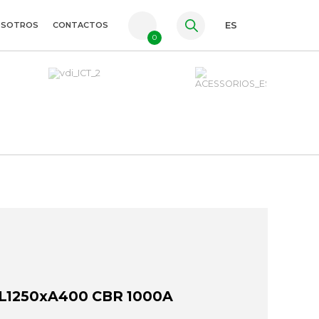
OSOTROS
CONTACTOS
ES
0
PT
FR
EN
1250xA400 CBR 1000A