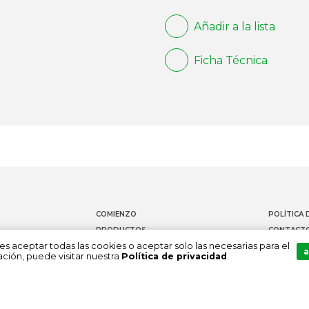
Añadir a la lista
Ficha Técnica
COMIENZO
POLÍTICA 
PRODUCTOS
CONTACT
es aceptar todas las cookies o aceptar solo las necesarias para el
DOCUMENTACIÓN
CANAL DE
a
ción, puede visitar nuestra
Política de privacidad
.
SOBRE NOSOTROS