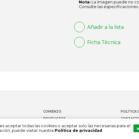
Nota:
La imagen puede no cor
Consulte las especificaciones 
Añadir a la lista
Ficha Técnica
COMIENZO
POLÍTICA 
PRODUCTOS
CONTACT
es aceptar todas las cookies o aceptar solo las necesarias para el
DOCUMENTACIÓN
CANAL DE
a
ción, puede visitar nuestra
Política de privacidad
.
SOBRE NOSOTROS