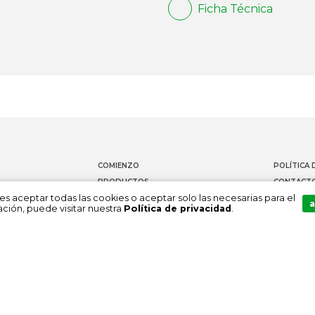
Ficha Técnica
COMIENZO
POLÍTICA 
PRODUCTOS
CONTACT
es aceptar todas las cookies o aceptar solo las necesarias para el
DOCUMENTACIÓN
CANAL DE
a
ción, puede visitar nuestra
Política de privacidad
.
SOBRE NOSOTROS