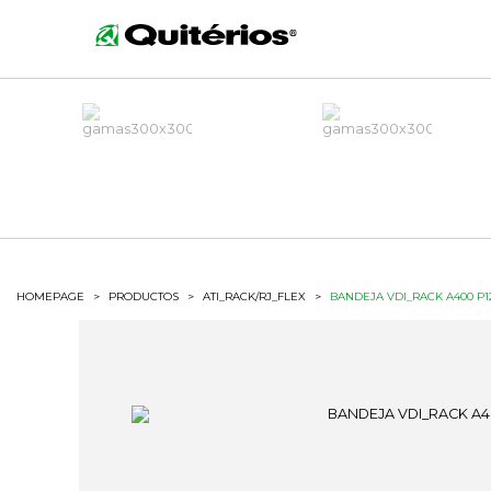
HOMEPAGE
>
PRODUCTOS
>
ATI_RACK/RJ_FLEX
>
BANDEJA VDI_RACK A400 P1