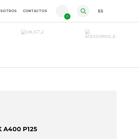
OSOTROS
CONTACTOS
ES
0
PT
FR
EN
 A400 P125