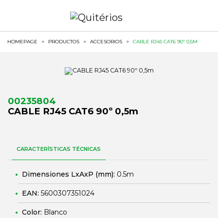
HOMEPAGE
>
PRODUCTOS
>
ACCESORIOS
>
CABLE RJ45 CAT6 90º 0,5M
00235804
CABLE RJ45 CAT6 90º 0,5m
CARACTERÍSTICAS TÉCNICAS
Dimensiones LxAxP (mm):
0.5m
EAN:
5600307351024
Color:
Blanco