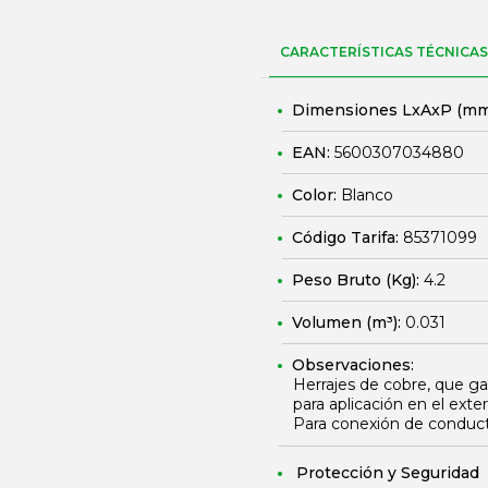
CARACTERÍSTICAS TÉCNICAS
Dimensiones LxAxP (mm
EAN:
5600307034880
Color:
Blanco
Código Tarifa:
85371099
Peso Bruto (Kg):
4.2
Volumen (m³):
0.031
Observaciones:
Herrajes de cobre, que gar
para aplicación en el exter
Para conexión de conduct
Protección y Seguridad