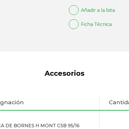
Añadir a la lista
Ficha Técnica
Accesorios
ignación
Cantid
A DE BORNES H MONT C5B 95/16