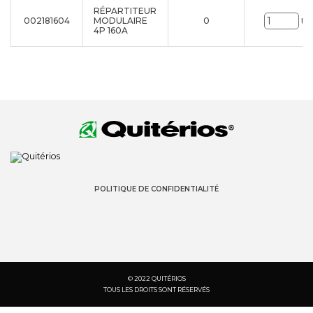
RÉPARTITEUR
002181604
MODULAIRE
0
Un
4P 160A
POLITIQUE DE CONFIDENTIALITÉ
© 2022 QUITÉRIOS
TOUS LES DROITS SONT RÉSERVÉS