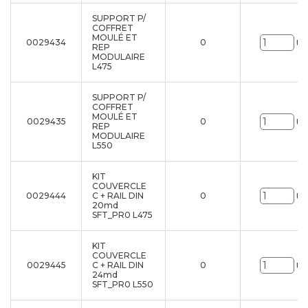
SUPPORT P/
COFFRET
MOULÉ ET
0029434
0
Un
REP
MODULAIRE
L475
SUPPORT P/
COFFRET
MOULÉ ET
0029435
0
Un
REP
MODULAIRE
L550
KIT
COUVERCLE
0029444
C + RAIL DIN
0
Un
20md
SFT_PR0 L475
KIT
COUVERCLE
0029445
C + RAIL DIN
0
Un
24md
SFT_PR0 L550