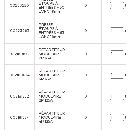
ÉTOUPE À
00223250
0
Un
ENTRÉES M50
LONG 18mm
PRESSE-
ÉTOUPE À
00223263
0
Un
ENTRÉES M63
LONG 18mm
RÉPARTITEUR
002180632
MODULAIRE
0
Un
2P 63A
RÉPARTITEUR
002180634
MODULAIRE
0
Un
4P 63A
RÉPARTITEUR
002181252
MODULAIRE
0
Un
2P 125A
RÉPARTITEUR
002181254
MODULAIRE
0
Un
4P 125A