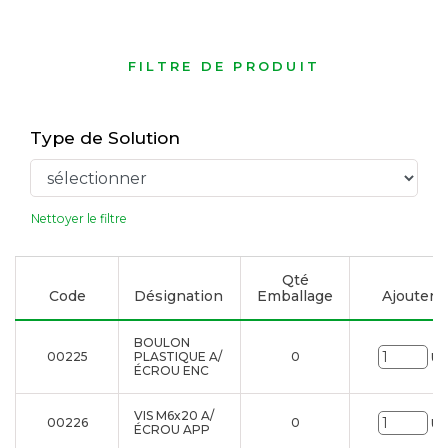
FILTRE DE PRODUIT
Type de Solution
Nettoyer le filtre
Qté
Code
Désignation
Emballage
Ajouter à 
BOULON
00225
PLASTIQUE A/
0
Un
ÉCROU ENC
VIS M6x20 A/
00226
0
Un
ÉCROU APP