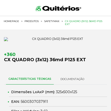
HOMEPAGE
>
PRODUTOS
>
SAFETYMAX
>
CX QUADRO (3X12) 36MD P125
EXT
+360
CX QUADRO (3x12) 36md P125 EXT
CARACTERÍSTICAS TÉCNICAS
DOCUMENTAÇÃO
Dimensões LxAxP (mm):
325x500x125
EAN:
5600307037911