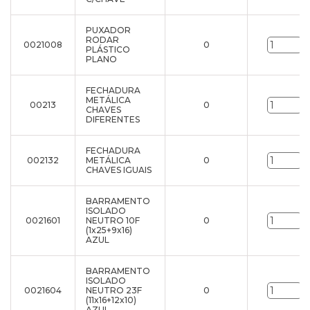
PUXADOR
RODAR
0021008
0
u
PLÁSTICO
PLANO
FECHADURA
METÁLICA
00213
0
u
CHAVES
DIFERENTES
FECHADURA
002132
METÁLICA
0
u
CHAVES IGUAIS
BARRAMENTO
ISOLADO
0021601
NEUTRO 10F
0
u
(1x25+9x16)
AZUL
BARRAMENTO
ISOLADO
0021604
NEUTRO 23F
0
u
(11x16+12x10)
AZUL