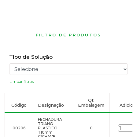
FILTRO DE PRODUTOS
Tipo de Solução
Limpar filtros
Qt.
Código
Designação
Embalagem
Adiciona
FECHADURA
TRIANG
00206
PLÁSTICO
0
u
T10mm
C/CHAVE