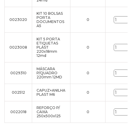
24md
KIT 10 BOLSAS
PORTA
0023020
0
u
DOCUMENTOS
A5
KIT 5 PORTA
ETIQUETAS
0023008
PLÁST
0
u
220x18mm
12md
MÁSCARA
0029310
P/QUADRO
0
u
220mm 12MD
CAPUZ+ANILHA
002512
0
u
PLAST M6
REFORÇO P/
0022018
CAIXA
0
u
250x500x125