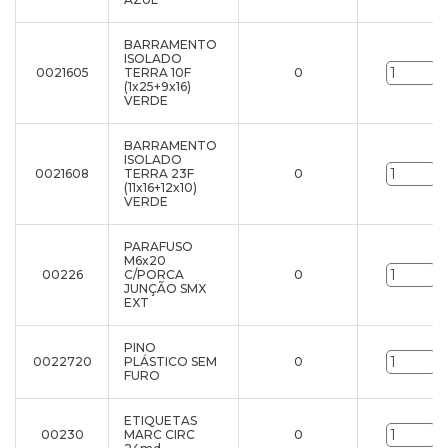
BARRAMENTO
ISOLADO
0021605
TERRA 10F
0
u
(1x25+9x16)
VERDE
BARRAMENTO
ISOLADO
0021608
TERRA 23F
0
u
(11x16+12x10)
VERDE
PARAFUSO
M6x20
00226
C/PORCA
0
u
JUNÇÃO SMX
EXT
PINO
0022720
PLÁSTICO SEM
0
u
FURO
ETIQUETAS
00230
MARC CIRC
0
u