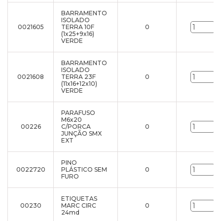
BARRAMENTO
ISOLADO
0021605
TERRA 10F
0
u
(1x25+9x16)
VERDE
BARRAMENTO
ISOLADO
0021608
TERRA 23F
0
u
(11x16+12x10)
VERDE
PARAFUSO
M6x20
00226
C/PORCA
0
u
JUNÇÃO SMX
EXT
PINO
0022720
PLÁSTICO SEM
0
u
FURO
ETIQUETAS
00230
MARC CIRC
0
u
24md