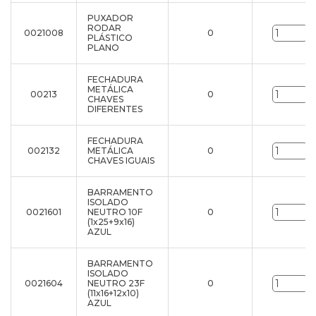
PUXADOR
RODAR
0021008
0
u
PLÁSTICO
PLANO
FECHADURA
METÁLICA
00213
0
u
CHAVES
DIFERENTES
FECHADURA
002132
METÁLICA
0
u
CHAVES IGUAIS
BARRAMENTO
ISOLADO
0021601
NEUTRO 10F
0
u
(1x25+9x16)
AZUL
BARRAMENTO
ISOLADO
0021604
NEUTRO 23F
0
u
(11x16+12x10)
AZUL