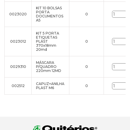
KIT 10 BOLSAS
PORTA
0023020
0
u
DOCUMENTOS
A5
KIT 5 PORTA
ETIQUETAS
0023012
PLÁST
0
u
370x18mm
20md
MÁSCARA
0029310
P/QUADRO
0
u
220mm 12MD
CAPUZ+ANILHA
002512
0
u
PLAST M6