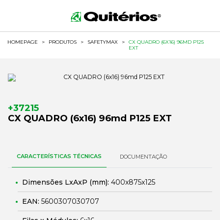
HOMEPAGE
>
PRODUTOS
>
SAFETYMAX
>
CX QUADRO (6X16) 96MD P125
EXT
+37215
CX QUADRO (6x16) 96md P125 EXT
CARACTERÍSTICAS TÉCNICAS
DOCUMENTAÇÃO
Dimensões LxAxP (mm):
400x875x125
EAN:
5600307030707