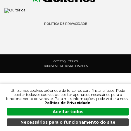
POLÍTICA DE PRIVACIDADE
© 2022 QUITÉRIOS
TODOS OS DIREITOS RESERVADOS
Utilizamos cookies próprios e de terceiros para fins analíticos, Pode
aceitar todos os cookies ou aceitar apenas os necessários para o
funcionamento do website. Para mais informações, pode visitar a nossa
Política de Privacidade
.
Aceitar todos
Necessários para o funcionamento do site
PESQUISA:
IDIOMA:
MENU
PESQUISA
DOCUMENTAÇÃO
PRODUTOS
PT