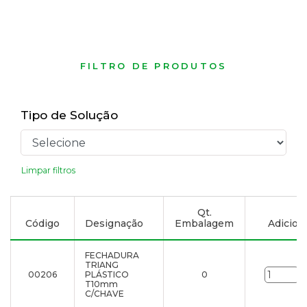
FILTRO DE PRODUTOS
Tipo de Solução
Limpar filtros
Qt.
Código
Designação
Embalagem
Adiciona
FECHADURA
TRIANG
00206
PLÁSTICO
0
u
T10mm
C/CHAVE