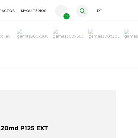
TACTOS
MYQUITÉRIOS
PT
0
FR
ES
EN
120md P125 EXT