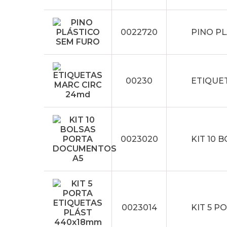
0022720
PINO P
00230
ETIQUE
0023020
KIT 10
0023014
KIT 5 P