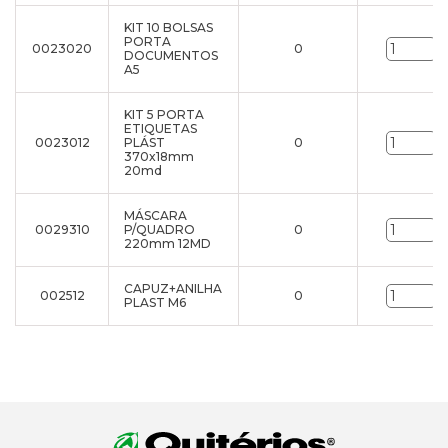
KIT 10 BOLSAS
PORTA
0023020
0
u
DOCUMENTOS
A5
KIT 5 PORTA
ETIQUETAS
0023012
PLÁST
0
u
370x18mm
20md
MÁSCARA
0029310
P/QUADRO
0
u
220mm 12MD
CAPUZ+ANILHA
002512
0
u
PLAST M6