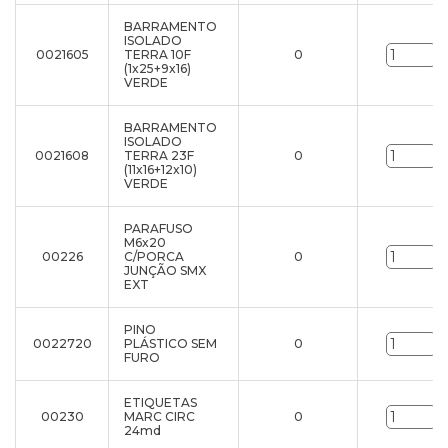
BARRAMENTO
ISOLADO
0021605
TERRA 10F
0
u
(1x25+9x16)
VERDE
BARRAMENTO
ISOLADO
0021608
TERRA 23F
0
u
(11x16+12x10)
VERDE
PARAFUSO
M6x20
00226
C/PORCA
0
u
JUNÇÃO SMX
EXT
PINO
0022720
PLÁSTICO SEM
0
u
FURO
ETIQUETAS
00230
MARC CIRC
0
u
24md