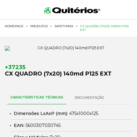
HOMEPAGE
>
PRODUTOS
>
SAFETYMAX
>
CX QUADRO (7X20) 140MD P125
EXT
+37235
CX QUADRO (7x20) 140md P125 EXT
CARACTERÍSTICAS TÉCNICAS
DOCUMENTAÇÃO
Dimensões LxAxP (mm):
475x1000x125
EAN:
5600307030745