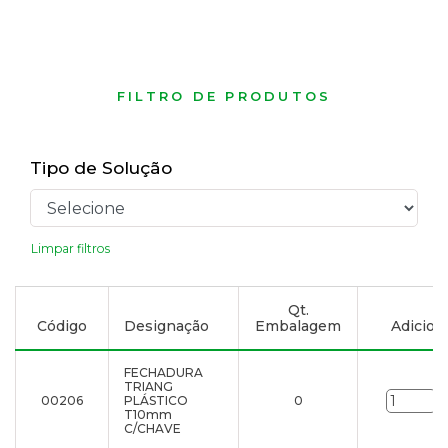
FILTRO DE PRODUTOS
Tipo de Solução
Limpar filtros
Qt.
Código
Designação
Embalagem
Adiciona
FECHADURA
TRIANG
00206
PLÁSTICO
0
u
T10mm
C/CHAVE