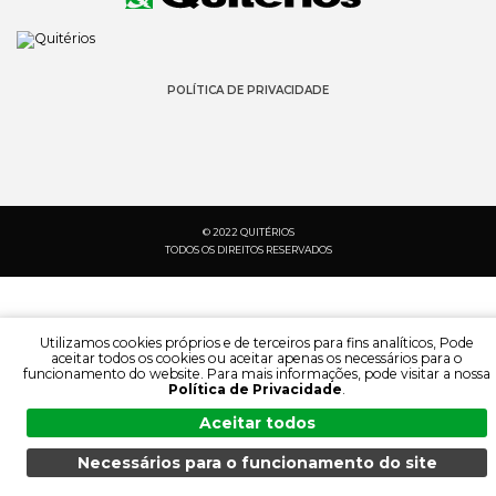
POLÍTICA DE PRIVACIDADE
© 2022 QUITÉRIOS
TODOS OS DIREITOS RESERVADOS
Utilizamos cookies próprios e de terceiros para fins analíticos, Pode
aceitar todos os cookies ou aceitar apenas os necessários para o
funcionamento do website. Para mais informações, pode visitar a nossa
Política de Privacidade
.
Aceitar todos
Necessários para o funcionamento do site
PESQUISA:
IDIOMA:
MENU
PESQUISA
DOCUMENTAÇÃO
PRODUTOS
PT