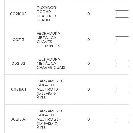
PUXADOR
RODAR
0021008
0
u
PLÁSTICO
PLANO
FECHADURA
METÁLICA
00213
0
u
CHAVES
DIFERENTES
FECHADURA
002132
METÁLICA
0
u
CHAVES IGUAIS
BARRAMENTO
ISOLADO
0021601
NEUTRO 10F
0
u
(1x25+9x16)
AZUL
BARRAMENTO
ISOLADO
0021604
NEUTRO 23F
0
u
(11x16+12x10)
AZUL