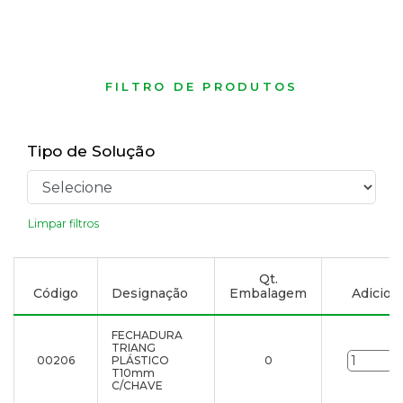
FILTRO DE PRODUTOS
Tipo de Solução
Limpar filtros
Qt.
Código
Designação
Embalagem
Adiciona
FECHADURA
TRIANG
00206
PLÁSTICO
0
u
T10mm
C/CHAVE