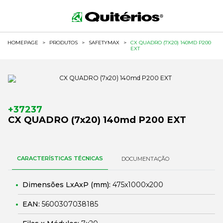
HOMEPAGE
>
PRODUTOS
>
SAFETYMAX
>
CX QUADRO (7X20) 140MD P200
EXT
+37237
CX QUADRO (7x20) 140md P200 EXT
CARACTERÍSTICAS TÉCNICAS
DOCUMENTAÇÃO
Dimensões LxAxP (mm):
475x1000x200
EAN:
5600307038185