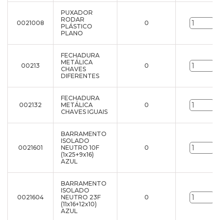
PUXADOR
RODAR
0021008
0
u
PLÁSTICO
PLANO
FECHADURA
METÁLICA
00213
0
u
CHAVES
DIFERENTES
FECHADURA
002132
METÁLICA
0
u
CHAVES IGUAIS
BARRAMENTO
ISOLADO
0021601
NEUTRO 10F
0
u
(1x25+9x16)
AZUL
BARRAMENTO
ISOLADO
0021604
NEUTRO 23F
0
u
(11x16+12x10)
AZUL