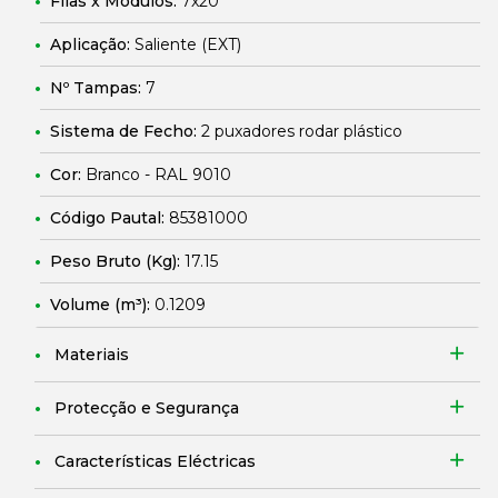
Filas x Módulos:
7x20
Aplicação:
Saliente (EXT)
Nº Tampas:
7
Sistema de Fecho:
2 puxadores rodar plástico
Cor:
Branco - RAL 9010
Código Pautal:
85381000
Peso Bruto (Kg):
17.15
Volume (m³):
0.1209
Materiais
Protecção e Segurança
Características Eléctricas