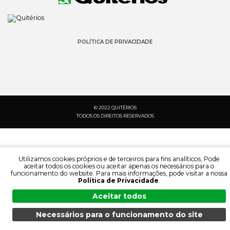
POLÍTICA DE PRIVACIDADE
© 2022 QUITÉRIOS
TODOS OS DIREITOS RESERVADOS
Utilizamos cookies próprios e de terceiros para fins analíticos, Pode
aceitar todos os cookies ou aceitar apenas os necessários para o
funcionamento do website. Para mais informações, pode visitar a nossa
Política de Privacidade
.
Aceitar todos
Necessários para o funcionamento do site
PESQUISA:
IDIOMA:
MENU
PESQUISA
DOCUMENTAÇÃO
PRODUTOS
PT