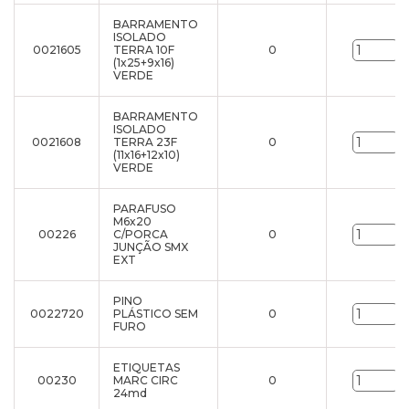
BARRAMENTO
ISOLADO
0021605
TERRA 10F
0
u
(1x25+9x16)
VERDE
BARRAMENTO
ISOLADO
0021608
TERRA 23F
0
u
(11x16+12x10)
VERDE
PARAFUSO
M6x20
00226
C/PORCA
0
u
JUNÇÃO SMX
EXT
PINO
0022720
PLÁSTICO SEM
0
u
FURO
ETIQUETAS
00230
MARC CIRC
0
u
24md