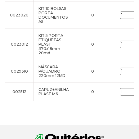
KIT 10 BOLSAS
PORTA
0023020
0
u
DOCUMENTOS
A5
KIT 5 PORTA
ETIQUETAS
0023012
PLÁST
0
u
370x18mm
20md
MÁSCARA
0029310
P/QUADRO
0
u
220mm 12MD
CAPUZ+ANILHA
002512
0
u
PLAST M6