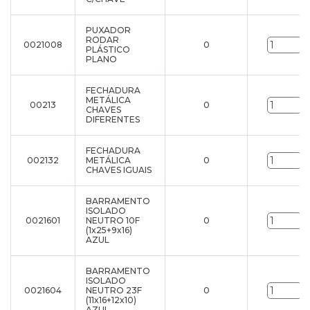
PUXADOR
RODAR
0021008
0
u
PLÁSTICO
PLANO
FECHADURA
METÁLICA
00213
0
u
CHAVES
DIFERENTES
FECHADURA
002132
METÁLICA
0
u
CHAVES IGUAIS
BARRAMENTO
ISOLADO
0021601
NEUTRO 10F
0
u
(1x25+9x16)
AZUL
BARRAMENTO
ISOLADO
0021604
NEUTRO 23F
0
u
(11x16+12x10)
AZUL