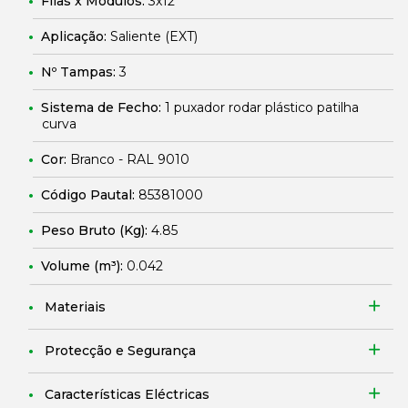
Filas x Módulos:
3x12
Aplicação:
Saliente (EXT)
Nº Tampas:
3
Sistema de Fecho:
1 puxador rodar plástico patilha
curva
Cor:
Branco - RAL 9010
Código Pautal:
85381000
Peso Bruto (Kg):
4.85
Volume (m³):
0.042
Materiais
Protecção e Segurança
Características Eléctricas