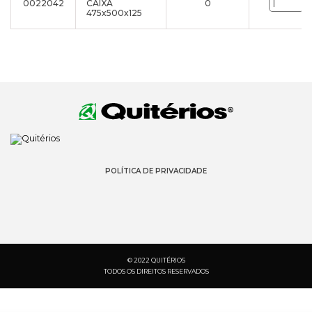
0022042
CAIXA
0
u
475x500x125
POLÍTICA DE PRIVACIDADE
© 2022 QUITÉRIOS
TODOS OS DIREITOS RESERVADOS