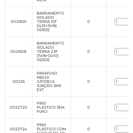
BARRAMENTO
ISOLADO
0021605
TERRA 10F
0
u
(1x25+9x16)
VERDE
BARRAMENTO
ISOLADO
0021608
TERRA 23F
0
u
(11x16+12x10)
VERDE
PARAFUSO
M6x20
00226
C/PORCA
0
u
JUNÇÃO SMX
EXT
PINO
0022720
PLÁSTICO SEM
0
u
FURO
PINO
0022724
PLÁSTICO COM
0
u