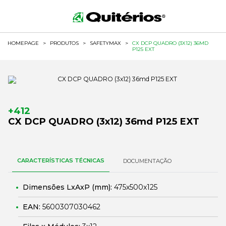
HOMEPAGE
>
PRODUTOS
>
SAFETYMAX
>
CX DCP QUADRO (3X12) 36MD
P125 EXT
+412
CX DCP QUADRO (3x12) 36md P125 EXT
CARACTERÍSTICAS TÉCNICAS
DOCUMENTAÇÃO
Dimensões LxAxP (mm):
475x500x125
EAN:
5600307030462