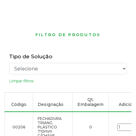
FILTRO DE PRODUTOS
Tipo de Solução
Limpar filtros
Qt.
Código
Designação
Embalagem
Adiciona
FECHADURA
TRIANG
00206
PLÁSTICO
0
u
T10mm
C/CHAVE