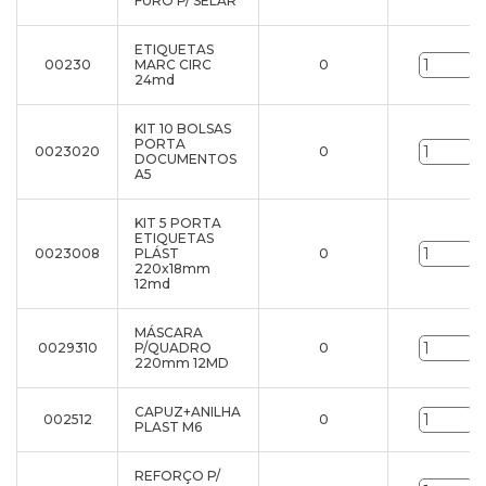
FURO P/ SELAR
ETIQUETAS
00230
MARC CIRC
0
u
24md
KIT 10 BOLSAS
PORTA
0023020
0
u
DOCUMENTOS
A5
KIT 5 PORTA
ETIQUETAS
0023008
PLÁST
0
u
220x18mm
12md
MÁSCARA
0029310
P/QUADRO
0
u
220mm 12MD
CAPUZ+ANILHA
002512
0
u
PLAST M6
REFORÇO P/