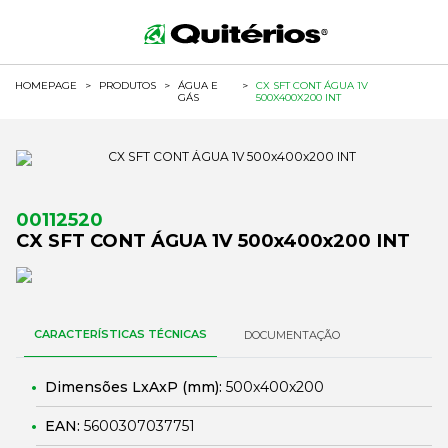
HOMEPAGE
>
PRODUTOS
>
ÁGUA E
>
CX SFT CONT ÁGUA 1V
GÁS
500X400X200 INT
00112520
CX SFT CONT ÁGUA 1V 500x400x200 INT
CARACTERÍSTICAS TÉCNICAS
DOCUMENTAÇÃO
Dimensões LxAxP (mm):
500x400x200
EAN:
5600307037751