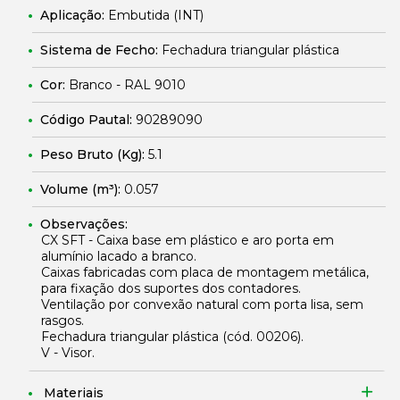
Aplicação:
Embutida (INT)
Sistema de Fecho:
Fechadura triangular plástica
Cor:
Branco - RAL 9010
Código Pautal:
90289090
Peso Bruto (Kg):
5.1
Volume (m³):
0.057
Observações:
CX SFT - Caixa base em plástico e aro porta em
alumínio lacado a branco.
Caixas fabricadas com placa de montagem metálica,
para fixação dos suportes dos contadores.
Ventilação por convexão natural com porta lisa, sem
rasgos.
Fechadura triangular plástica (cód.
00206
).
V - Visor.
Materiais