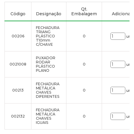
Qt.
Código
Designação
Embalagem
Adicionar à
FECHADURA
TRIANG
00206
PLÁSTICO
0
uni.
T10mm
C/CHAVE
PUXADOR
RODAR
0021008
0
uni.
PLÁSTICO
PLANO
FECHADURA
METÁLICA
00213
0
uni.
CHAVES
DIFERENTES
FECHADURA
METÁLICA
002132
0
uni.
CHAVES
IGUAIS