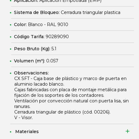
Aplicación:
Aplicación Empotrada (EMP)
Sistema de Bloqueo:
Cerradura triangular plastica
Color:
Blanco - RAL 9010
Código Tarifa:
90289090
Peso Bruto (Kg):
5.1
Volumen (m³):
0.057
Observaciones:
CX SFT - Caja base de plástico y marco de puerta en
aluminio lacado blanco.
Cajas fabricadas con placa de montaje metálica para
fijación de los soportes de los contadores.
Ventilación por convección natural con puerta lisa, sin
ranuras.
Cerradura triangular de plástico (cód.
00206
).
V - Visor.
Materiales