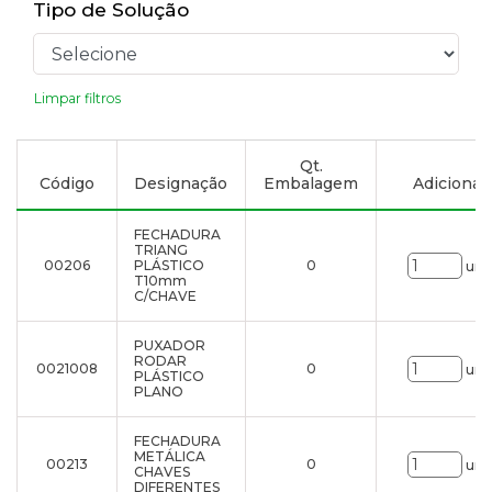
Tipo de Solução
Limpar filtros
Qt.
Código
Designação
Embalagem
Adicionar 
FECHADURA
TRIANG
00206
PLÁSTICO
0
uni
T10mm
C/CHAVE
PUXADOR
RODAR
0021008
0
uni
PLÁSTICO
PLANO
FECHADURA
METÁLICA
00213
0
uni
CHAVES
DIFERENTES