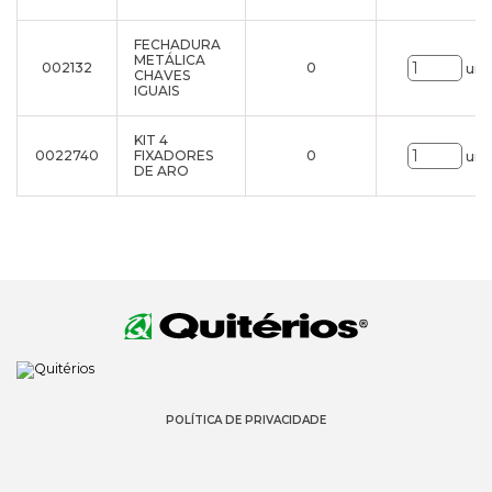
FECHADURA
METÁLICA
002132
0
uni
CHAVES
IGUAIS
KIT 4
0022740
FIXADORES
0
uni
DE ARO
POLÍTICA DE PRIVACIDADE