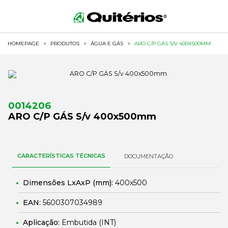
HOMEPAGE
>
PRODUTOS
>
ÁGUA E GÁS
>
ARO C/P GÁS S/V 400X500MM
0014206
ARO C/P GÁS S/v 400x500mm
CARACTERÍSTICAS TÉCNICAS
DOCUMENTAÇÃO
Dimensões LxAxP (mm):
400x500
EAN:
5600307034989
Aplicação:
Embutida (INT)