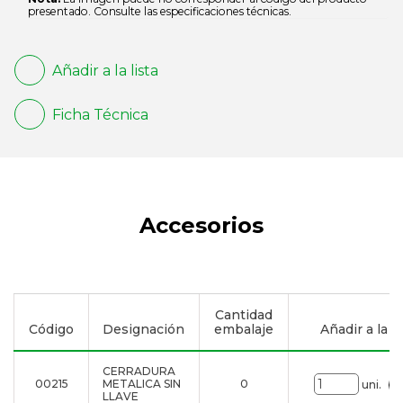
presentado. Consulte las especificaciones técnicas.
Añadir a la lista
Ficha Técnica
Accesorios
Cantidad
Código
Designación
embalaje
Añadir a la li
CERRADURA
00215
METALICA SIN
0
uni.
LLAVE