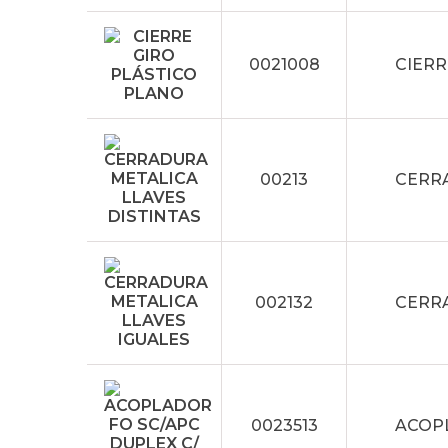
0021008
CIERR
00213
CERRA
002132
CERRA
0023513
ACOPL