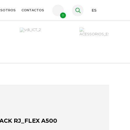
OSOTROS
CONTACTOS
ES
0
PT
FR
EN
ACK RJ_FLEX A500