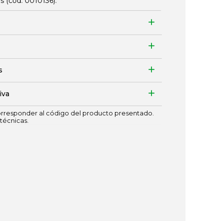
es (cód.
0010136
).
s
iva
responder al código del producto presentado.
técnicas.