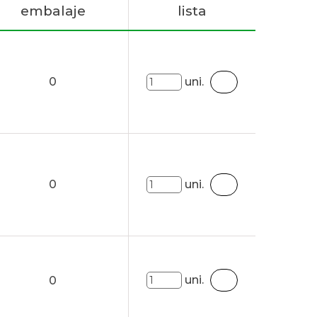
embalaje
lista
0
uni.
0
uni.
uni.
0