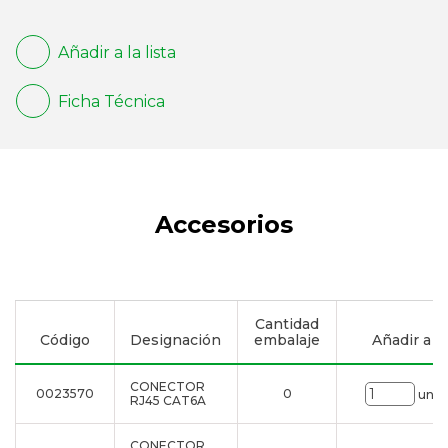
Añadir a la lista
Ficha Técnica
Accesorios
Cantidad
Código
Designación
embalaje
Añadir a la
CONECTOR
0023570
0
uni.
RJ45 CAT6A
CONECTOR