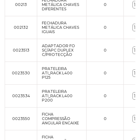
FECHADURA
00213
METÁLICA CHAVES
0
DIFERENTES
FECHADURA
002132
METÁLICA CHAVES
0
IGUAIS
ADAPTADOR FO
0023513
SC/APC DUPLEX
0
C/PROTECÇÃO
PRATELEIRA
0023530
ATI_RACK L400
0
P125
PRATELEIRA
0023534
ATI_RACK L400
0
P200
FICHA
0023550
COMPRESSÃO
0
ANGULAR ENCAIXE
FICHA