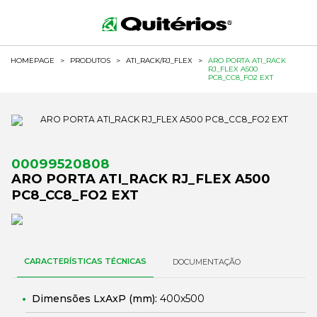
HOMEPAGE
>
PRODUTOS
>
ATI_RACK/RJ_FLEX
>
ARO PORTA ATI_RACK
RJ_FLEX A500
PC8_CC8_FO2 EXT
00099520808
ARO PORTA ATI_RACK RJ_FLEX A500
PC8_CC8_FO2 EXT
CARACTERÍSTICAS TÉCNICAS
DOCUMENTAÇÃO
Dimensões LxAxP (mm):
400x500