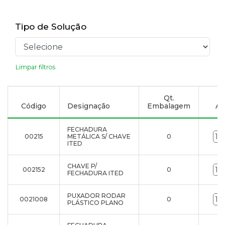
Tipo de Solução
Limpar filtros
Qt.
Código
Designação
Embalagem
Ad
FECHADURA
00215
METÁLICA S/ CHAVE
0
ITED
CHAVE P/
002152
0
FECHADURA ITED
PUXADOR RODAR
0021008
0
PLÁSTICO PLANO