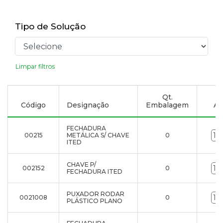
Tipo de Solução
Limpar filtros
Qt.
Código
Designação
Embalagem
Ad
FECHADURA
00215
METÁLICA S/ CHAVE
0
ITED
CHAVE P/
002152
0
FECHADURA ITED
PUXADOR RODAR
0021008
0
PLÁSTICO PLANO