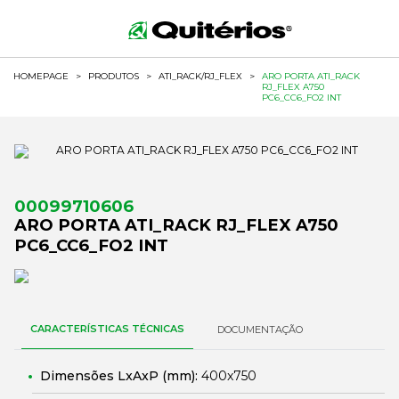
HOMEPAGE
>
PRODUTOS
>
ATI_RACK/RJ_FLEX
>
ARO PORTA ATI_RACK
RJ_FLEX A750
PC6_CC6_FO2 INT
00099710606
ARO PORTA ATI_RACK RJ_FLEX A750
PC6_CC6_FO2 INT
CARACTERÍSTICAS TÉCNICAS
DOCUMENTAÇÃO
Dimensões LxAxP (mm):
400x750