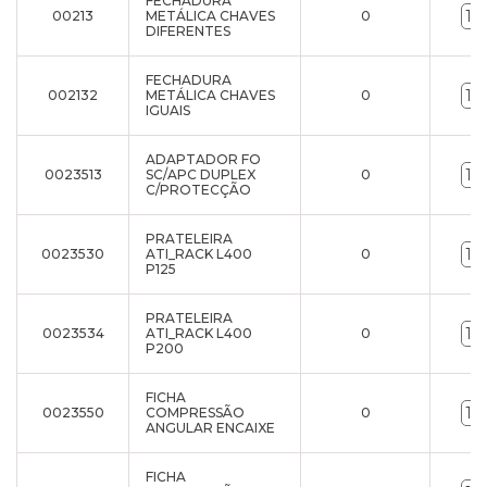
FECHADURA
00213
METÁLICA CHAVES
0
DIFERENTES
FECHADURA
002132
METÁLICA CHAVES
0
IGUAIS
ADAPTADOR FO
0023513
SC/APC DUPLEX
0
C/PROTECÇÃO
PRATELEIRA
0023530
ATI_RACK L400
0
P125
PRATELEIRA
0023534
ATI_RACK L400
0
P200
FICHA
0023550
COMPRESSÃO
0
ANGULAR ENCAIXE
FICHA