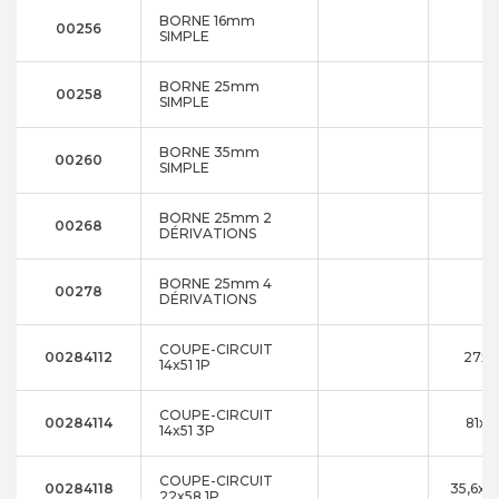
BORNE 16mm
00256
SIMPLE
BORNE 25mm
00258
SIMPLE
BORNE 35mm
00260
SIMPLE
BORNE 25mm 2
00268
DÉRIVATIONS
BORNE 25mm 4
00278
DÉRIVATIONS
COUPE-CIRCUIT
00284112
27x9
14x51 1P
COUPE-CIRCUIT
00284114
81x7
14x51 3P
COUPE-CIRCUIT
00284118
35,6x1
22x58 1P