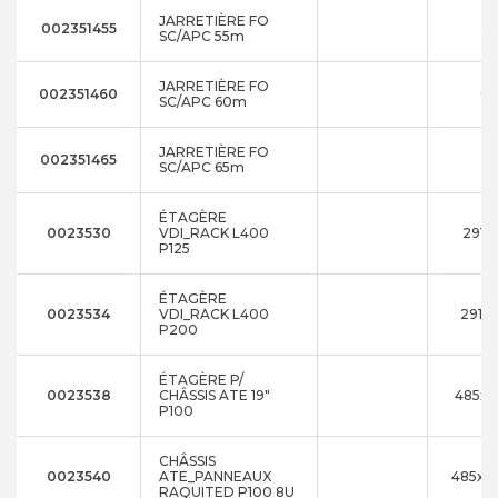
JARRETIÈRE FO
002351455
5
SC/APC 55m
JARRETIÈRE FO
002351460
6
SC/APC 60m
JARRETIÈRE FO
002351465
6
SC/APC 65m
ÉTAGÈRE
0023530
VDI_RACK L400
291x
P125
ÉTAGÈRE
0023534
VDI_RACK L400
291x1
P200
ÉTAGÈRE P/
0023538
CHÂSSIS ATE 19"
485x4
P100
CHÂSSIS
0023540
ATE_PANNEAUX
485x3
RAQUITED P100 8U