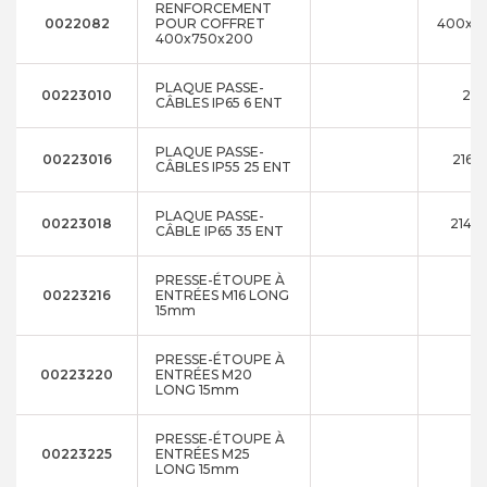
RENFORCEMENT
0022082
POUR COFFRET
400x7
400x750x200
PLAQUE PASSE-
00223010
214
CÂBLES IP65 6 ENT
PLAQUE PASSE-
00223016
216x
CÂBLES IP55 25 ENT
PLAQUE PASSE-
00223018
214x
CÂBLE IP65 35 ENT
PRESSE-ÉTOUPE À
00223216
ENTRÉES M16 LONG
15mm
PRESSE-ÉTOUPE À
00223220
ENTRÉES M20
LONG 15mm
PRESSE-ÉTOUPE À
00223225
ENTRÉES M25
LONG 15mm