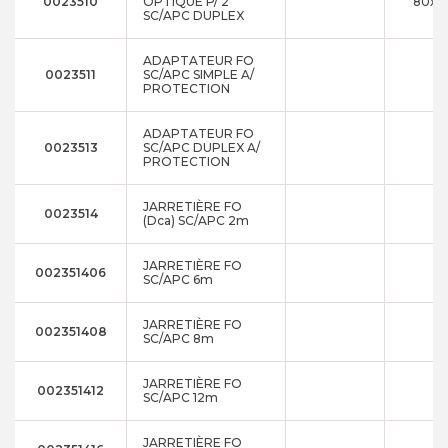
0023510
OPTIQUE P/ 2
80x1
SC/APC DUPLEX
ADAPTATEUR FO
0023511
SC/APC SIMPLE A/
PROTECTION
ADAPTATEUR FO
0023513
SC/APC DUPLEX A/
PROTECTION
JARRETIÈRE FO
0023514
2
(Dca) SC/APC 2m
JARRETIÈRE FO
002351406
6
SC/APC 6m
JARRETIÈRE FO
002351408
8
SC/APC 8m
JARRETIÈRE FO
002351412
1
SC/APC 12m
JARRETIÈRE FO