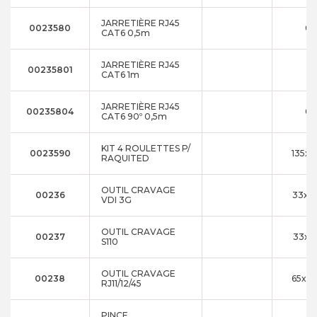
JARRETIÈRE RJ45
0023580
0.
CAT6 0,5m
JARRETIÈRE RJ45
00235801
1
CAT6 1m
JARRETIÈRE RJ45
00235804
0.
CAT6 90º 0,5m
KIT 4 ROULETTES P/
0023590
135x7
RAQUITED
OUTIL CRAVAGE
00236
33x1
VDI 3G
OUTIL CRAVAGE
00237
33x1
S110
OUTIL CRAVAGE
00238
65x2
RJ11/12/45
PINCE