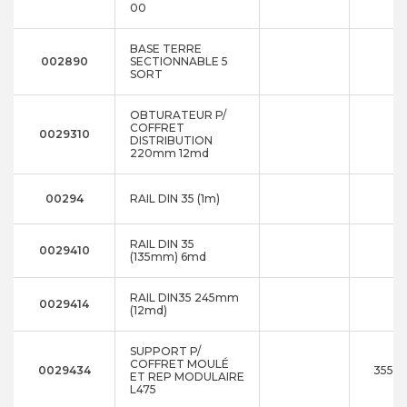
00
BASE TERRE
002890
SECTIONNABLE 5
SORT
OBTURATEUR P/
COFFRET
0029310
DISTRIBUTION
220mm 12md
00294
RAIL DIN 35 (1m)
RAIL DIN 35
0029410
(135mm) 6md
RAIL DIN35 245mm
0029414
(12md)
SUPPORT P/
COFFRET MOULÉ
0029434
355x1
ET REP MODULAIRE
L475