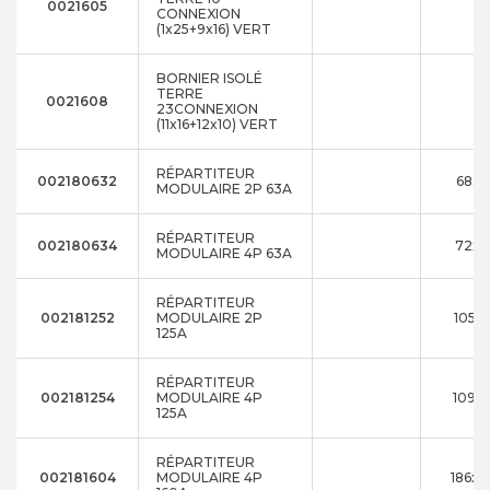
0021605
CONNEXION
(1x25+9x16) VERT
BORNIER ISOLÉ
TERRE
0021608
23CONNEXION
(11x16+12x10) VERT
RÉPARTITEUR
002180632
68X4
MODULAIRE 2P 63A
RÉPARTITEUR
002180634
72x9
MODULAIRE 4P 63A
RÉPARTITEUR
002181252
MODULAIRE 2P
105x
125A
RÉPARTITEUR
002181254
MODULAIRE 4P
109x
125A
RÉPARTITEUR
002181604
MODULAIRE 4P
186x1