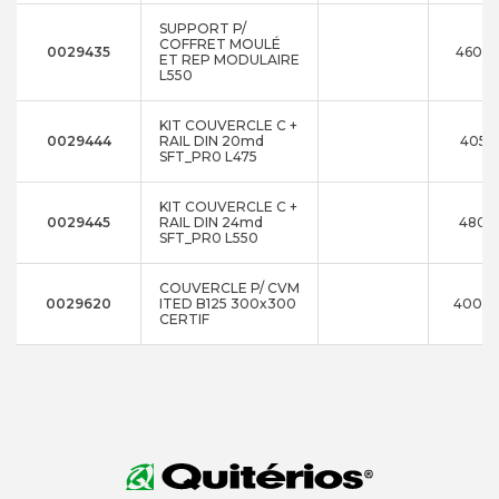
SUPPORT P/
COFFRET MOULÉ
0029435
460x1
ET REP MODULAIRE
L550
KIT COUVERCLE C +
0029444
RAIL DIN 20md
405x1
SFT_PR0 L475
KIT COUVERCLE C +
0029445
RAIL DIN 24md
480x1
SFT_PR0 L550
COUVERCLE P/ CVM
0029620
ITED B125 300x300
400x3
CERTIF