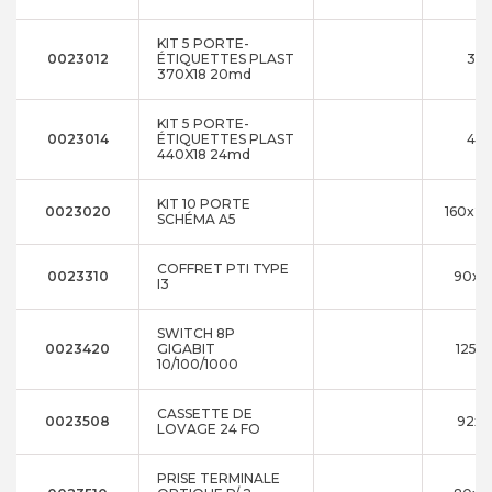
KIT 5 PORTE-
0023012
ÉTIQUETTES PLAST
370
370X18 20md
KIT 5 PORTE-
0023014
ÉTIQUETTES PLAST
440
440X18 24md
KIT 10 PORTE
0023020
160x22
SCHÉMA A5
COFFRET PTI TYPE
0023310
90x1
I3
SWITCH 8P
0023420
GIGABIT
125x
10/100/1000
CASSETTE DE
0023508
92x1
LOVAGE 24 FO
PRISE TERMINALE