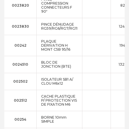
COMPRESSION
0023820
82x1
CONNECTEURS F
90º
PINCE DÉNUDAGE
0023830
124x
RG59/RG6/RG7/RG11
PLAQUE
00242
DÉRIVATION H
194x
MONT C5B 95/16
BLOC DE
0024510
132x1
JONCTION (BTE)
ISOLATEUR SB1 A/
002502
CLOU M6x12
CACHE PLASTIQUE
002512
P/ PROTECTION VIS
DE FIXATION M6
BORNE 10mm
00254
SIMPLE