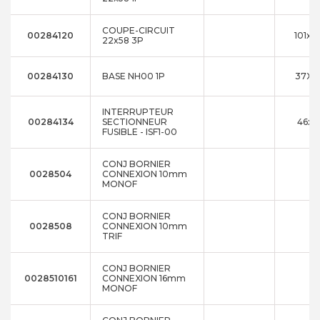
COUPE-CIRCUIT
00284120
101x7
22x58 3P
00284130
BASE NH00 1P
37X5
INTERRUPTEUR
00284134
SECTIONNEUR
46x8
FUSIBLE - ISF1-00
CONJ BORNIER
0028504
CONNEXION 10mm
MONOF
CONJ BORNIER
0028508
CONNEXION 10mm
TRIF
CONJ BORNIER
0028510161
CONNEXION 16mm
MONOF