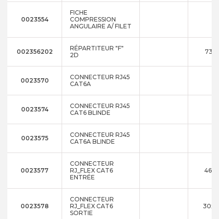
FICHE
0023554
COMPRESSION
ANGULAIRE A/ FILET
RÉPARTITEUR "F"
002356202
73x5
2D
CONNECTEUR RJ45
0023570
CAT6A
CONNECTEUR RJ45
0023574
CAT6 BLINDE
CONNECTEUR RJ45
0023575
CAT6A BLINDE
CONNECTEUR
0023577
RJ_FLEX CAT6
46X2
ENTRÉE
CONNECTEUR
0023578
RJ_FLEX CAT6
30x3
SORTIE