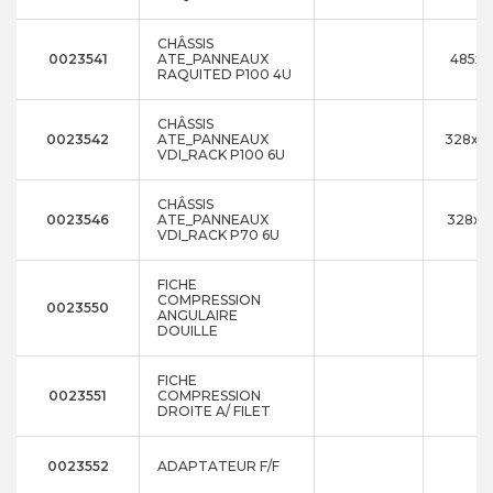
CHÂSSIS
0023541
ATE_PANNEAUX
485x2
RAQUITED P100 4U
CHÂSSIS
0023542
ATE_PANNEAUX
328x3
VDI_RACK P100 6U
CHÂSSIS
0023546
ATE_PANNEAUX
328x3
VDI_RACK P70 6U
FICHE
COMPRESSION
0023550
ANGULAIRE
DOUILLE
FICHE
0023551
COMPRESSION
DROITE A/ FILET
0023552
ADAPTATEUR F/F