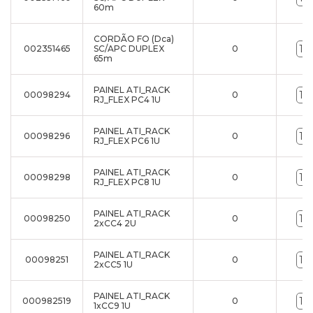
60m
CORDÃO FO (Dca)
002351465
SC/APC DUPLEX
0
65m
PAINEL ATI_RACK
00098294
0
RJ_FLEX PC4 1U
PAINEL ATI_RACK
00098296
0
RJ_FLEX PC6 1U
PAINEL ATI_RACK
00098298
0
RJ_FLEX PC8 1U
PAINEL ATI_RACK
00098250
0
2xCC4 2U
PAINEL ATI_RACK
00098251
0
2xCC5 1U
PAINEL ATI_RACK
000982519
0
1xCC9 1U