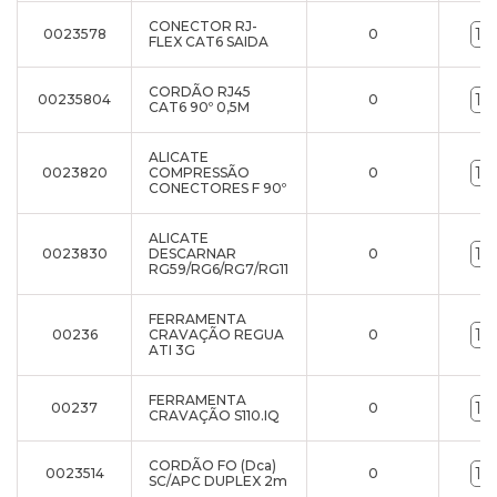
CONECTOR RJ-
0023578
0
FLEX CAT6 SAIDA
CORDÃO RJ45
00235804
0
CAT6 90º 0,5M
ALICATE
0023820
COMPRESSÃO
0
CONECTORES F 90º
ALICATE
0023830
DESCARNAR
0
RG59/RG6/RG7/RG11
FERRAMENTA
00236
CRAVAÇÃO REGUA
0
ATI 3G
FERRAMENTA
00237
0
CRAVAÇÃO S110.IQ
CORDÃO FO (Dca)
0023514
0
SC/APC DUPLEX 2m