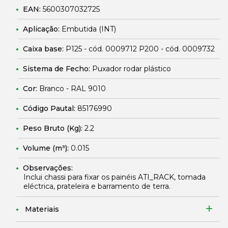
EAN:
5600307032725
Aplicação:
Embutida (INT)
Caixa base:
P125 - cód. 0009712 P200 - cód. 0009732
Sistema de Fecho:
Puxador rodar plástico
Cor:
Branco - RAL 9010
Código Pautal:
85176990
Peso Bruto (Kg):
2.2
Volume (m³):
0.015
Observações:
Inclui chassi para fixar os painéis ATI_RACK, tomada
eléctrica, prateleira e barramento de terra.
Materiais